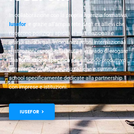
In collaborazione con la propria agenzia formativa,
Iusefor
, e grazie all’ampia rete degli ex allievi che
ricoprono posizioni apicali in multinazionali e
grandi studi legali, in organizzazioni internazionali
e istituzioni europee, l’Istituto è in grado di erogare
una
formazione specifica
per il mondo produttivo
attraverso corsi di specializzazione e summer
school specificamente dedicate alla partnership
con imprese e istituzioni.
IUSEFOR