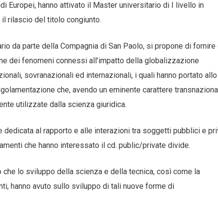
di Europei, hanno attivato il Master universitario di I livello in
 rilascio del titolo congiunto.
iario da parte della Compagnia di San Paolo, si propone di fornire 
one dei fenomeni connessi all’impatto della globalizzazione
ionali, sovranazionali ed internazionali, i quali hanno portato allo
egolamentazione che, avendo un eminente carattere transnaziona
nte utilizzate dalla scienza giuridica.
dedicata al rapporto e alle interazioni tra soggetti pubblici e pri
menti che hanno interessato il cd. public/private divide.
o che lo sviluppo della scienza e della tecnica, così come la
i, hanno avuto sullo sviluppo di tali nuove forme di