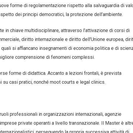
 nuove forme di regolamentazione rispetto alla salvaguardia di valo
l rispetto dei principi democratici, la protezione dell’ambiente.
in chiave multidisciplinare, attraverso l’attivazione di corsi di
merciale, diritto internazionale e diritto dell’Unione europea, diri
, ai quali si affiancano insegnamenti di economia politica e di scien
a migliore comprensione di fenomeni complessi.
rse forme di didattica. Accanto a lezioni frontali, è prevista
ni su casi pratici, nonché moot courts e legal clinics.
r ruoli professionali in organizzazioni internazionali, agenzie
mprese private operanti a livello transnazionale. Il Master è altr
internazionalistici, perseguendo la propria successiva attività di