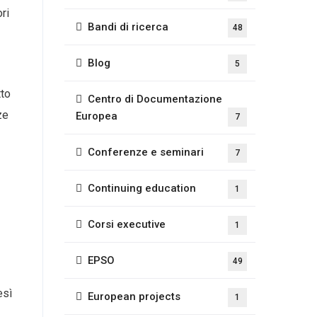
ri
Bandi di ricerca
48
Blog
5
tto
Centro di Documentazione
ze
Europea
7
Conferenze e seminari
7
Continuing education
1
Corsi executive
1
EPSO
49
esì
European projects
1