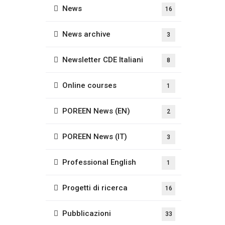
News
16
News archive
3
Newsletter CDE Italiani
8
Online courses
1
POREEN News (EN)
2
POREEN News (IT)
3
Professional English
1
Progetti di ricerca
16
Pubblicazioni
33