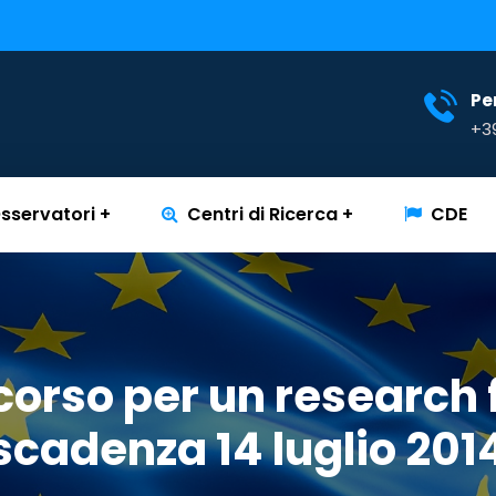
Per
+3
sservatori
Centri di Ricerca
CDE
orso per un research 
scadenza 14 luglio 201