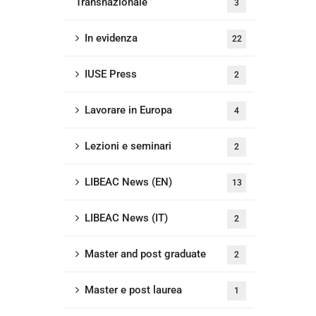
Transnazionale
3
In evidenza
22
IUSE Press
2
Lavorare in Europa
4
Lezioni e seminari
2
LIBEAC News (EN)
13
LIBEAC News (IT)
2
Master and post graduate
2
Master e post laurea
1