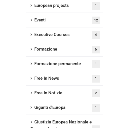
European projects
1
Eventi
12
Executive Courses
4
Formazione
6
Formazione permanente
1
Free In News
1
Free In Notizie
2
Giganti d'Europa
1
Giustizia Europea Nazionale e