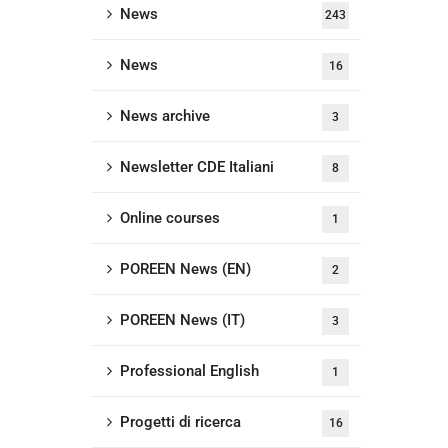
News
243
News
16
News archive
3
Newsletter CDE Italiani
8
Online courses
1
POREEN News (EN)
2
POREEN News (IT)
3
Professional English
1
Progetti di ricerca
16