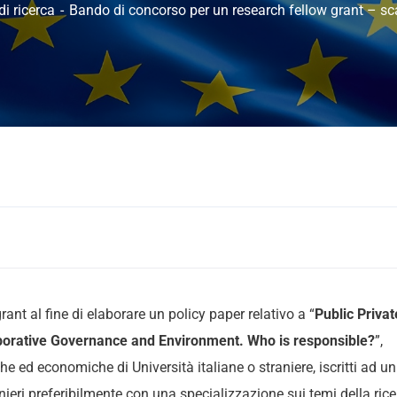
di ricerca
Bando di concorso per un research fellow grant – s
nt al fine di elaborare un policy paper relativo a “
Public Privat
aborative Governance and Environment. Who is responsible?
”,
iche ed economiche di Università italiane o straniere, iscritti ad un
ranieri preferibilmente con una specializzazione sui temi della rice