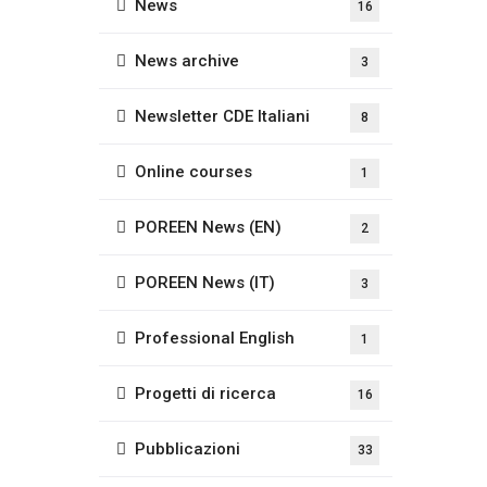
News
16
News archive
3
Newsletter CDE Italiani
8
Online courses
1
POREEN News (EN)
2
POREEN News (IT)
3
Professional English
1
Progetti di ricerca
16
Pubblicazioni
33