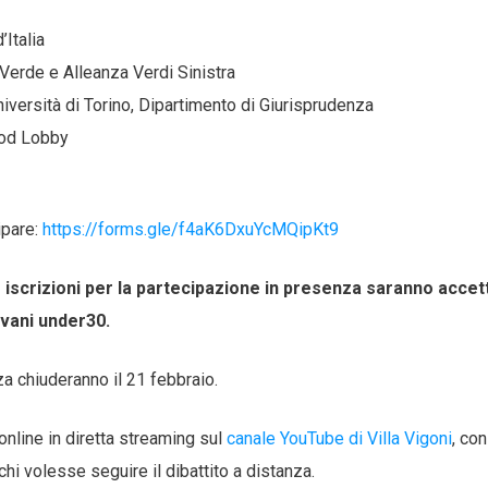
’Italia
Verde e Alleanza Verdi Sinistra
iversità di Torino, Dipartimento di Giurisprudenza
Good Lobby
ipare:
https://forms.gle/f4aK6DxuYcMQipKt9
le iscrizioni per la partecipazione in presenza saranno accet
ovani under30.
za chiuderanno il 21 febbraio.
 online in diretta streaming sul
canale YouTube di Villa Vigoni
, con
chi volesse seguire il dibattito a distanza.