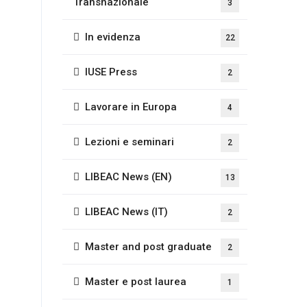
Transnazionale
3
In evidenza
22
IUSE Press
2
Lavorare in Europa
4
Lezioni e seminari
2
LIBEAC News (EN)
13
LIBEAC News (IT)
2
Master and post graduate
2
Master e post laurea
1