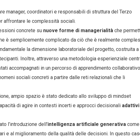
re manager, coordinatori e responsabili di struttura del Terzo
 affrontare le complessità sociali.
flessioni concrete su
nuove forme di managerialità
che permet
ò che è semplicemente complicato da ciò che è realmente comple
fondamentale la dimensione laboratoriale del progetto, costruita a
rtecipanti. Inoltre, attraverso una metodologia esperienziale centr
 stati accompagnati in un percorso di apprendimento collaborativ
omeni sociali concreti a partire dalle reti relazionali che li
zione, ampio spazio è stato dedicato allo sviluppo di mindset
capacità di agire in contesti incerti e approcci decisionali
adattivi
to l’introduzione dell’
intelligenza artificiale generativa
come
ri e al miglioramento della qualità delle decisioni. In questo cas