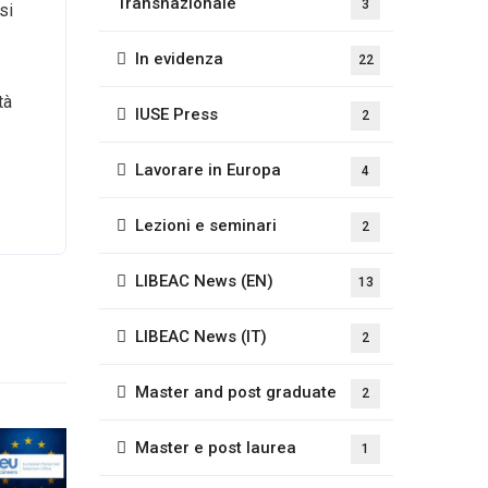
Transnazionale
3
si
In evidenza
22
tà
IUSE Press
2
Lavorare in Europa
4
Lezioni e seminari
2
LIBEAC News (EN)
13
LIBEAC News (IT)
2
Master and post graduate
2
Master e post laurea
1