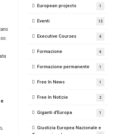
European projects
1
Eventi
12
tano
Executive Courses
4
sso.
Formazione
6
ata
o
Formazione permanente
1
Free In News
1
Free In Notizie
2
 e
Giganti d'Europa
1
o,
Giustizia Europea Nazionale e