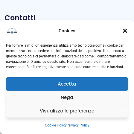
Contatti
Cookies
info@iuse.it
Per fornire le migliori esperienze, utilizziamo tecnologie come i cookie per
+39 011 670 9424
memorizzare e/o accedere alle informazioni del dispositivo. Il consenso a
queste tecnologie ci permetterà di elaborare dati come il comportamento di
Info:
navigazione o ID unici su questo sito. Non acconsentire o ritirare il
consenso può influire negativamente su alcune caratteristiche e funzioni.
P.IVA: IT02975140019
C.F.: 80084690017
Accetta
Nega
Naviga
Visualizza le preferenze
Cookie Policy
Privacy Policy
Privacy Policy